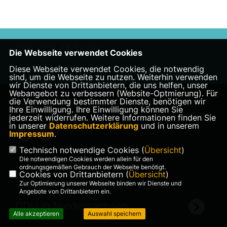
30.10.2019, 18:52 Uhr
Die Webseite verwendet Cookies
Diese Webseite verwendet Cookies, die notwendig
sind, um die Webseite zu nutzen. Weiterhin verwenden
wir Dienste von Drittanbietern, die uns helfen, unser
Webangebot zu verbessern (Website-Optmierung). Für
die Verwendung bestimmter Dienste, benötigen wir
Homepage des CDU Kreisverbandes Aurich
Ihre Einwilligung. Ihre Einwilligung können Sie
jederzeit widerrufen. Weitere Informationen finden Sie
in unserer
Datenschutzerklärung
und in unserem
Impressum
.
Technisch notwendige Cookies (
Übersicht
)
Die notwendigen Cookies werden allein für den
ordnungsgemäßen Gebrauch der Webseite benötigt.
Cookies von Drittanbietern (
Übersicht
)
Zur Optimierung unserer Webseite binden wir Dienste und
IMPRESSUM
DATENSCHUTZ
KONTAKT
Angebote von Drittanbietern ein.
CDU in Niedersachsen
Alle akzeptieren
Auswahl speichern