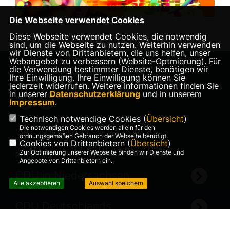
Die Webseite verwendet Cookies
Diese Webseite verwendet Cookies, die notwendig
sind, um die Webseite zu nutzen. Weiterhin verwenden
wir Dienste von Drittanbietern, die uns helfen, unser
Webangebot zu verbessern (Website-Optmierung). Für
die Verwendung bestimmter Dienste, benötigen wir
Homepage des CDU Kreisverbandes Aurich
Ihre Einwilligung. Ihre Einwilligung können Sie
jederzeit widerrufen. Weitere Informationen finden Sie
in unserer
Datenschutzerklärung
und in unserem
Impressum
.
Technisch notwendige Cookies (
Übersicht
)
Die notwendigen Cookies werden allein für den
ordnungsgemäßen Gebrauch der Webseite benötigt.
Cookies von Drittanbietern (
Übersicht
)
Zur Optimierung unserer Webseite binden wir Dienste und
IMPRESSUM
DATENSCHUTZ
KONTAKT
Angebote von Drittanbietern ein.
CDU in Niedersachsen
Alle akzeptieren
Auswahl speichern
CDU Deutschlands
©2026 CDU Kreisverband Aurich
Realisation: Sharkness Media