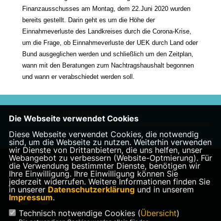
Finanzausschusses am Montag, dem 22.Juni 2020 wurden
bereits gestellt. Darin geht es um die Höhe der
Einnahmeverluste des Landkreises durch die Corona-Krise,
um die Frage, ob Einnahmeverluste der UEK durch Land oder
Bund ausgeglichen werden und schließlich um den Zeitplan,
wann mit den Beratungen zum Nachtragshaushalt begonnen
und wann er verabschiedet werden soll.
12.06.2020, 19:00 Uhr
Die Webseite verwendet Cookies
Diese Webseite verwendet Cookies, die notwendig
sind, um die Webseite zu nutzen. Weiterhin verwenden
wir Dienste von Drittanbietern, die uns helfen, unser
Webangebot zu verbessern (Website-Optmierung). Für
die Verwendung bestimmter Dienste, benötigen wir
Homepage des CDU Kreisverbandes Aurich
Ihre Einwilligung. Ihre Einwilligung können Sie
jederzeit widerrufen. Weitere Informationen finden Sie
in unserer
Datenschutzerklärung
und in unserem
Impressum
.
Technisch notwendige Cookies (
Übersicht
)