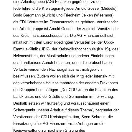
eine Arbeitsgruppe (AG) Finanzen gegründet, zu der
federführend die Kreistagsmitglieder Arnold Gossel (Middels),
Bodo Bargmann (Aurich) und Friedhelm Jelken (Wiesmoor)
als CDU-Vertreter im Finanzausschuss gehören. Vorsitzender
der Arbeitsgruppe ist Arnold Gossel, der zugleich Vorsitzender
des Kreisfinanzausschusses ist. Die AG Finanzen soll sich
inhaltlich mit den Corona-bedingten Verlusten bei der Ubbo-
Emmius-Klinik (UEK), der Kreisvolkshochschule (KVHS), des
Helenenstiftes, der Musikschule und anderer Einrichtungen
des Landkreises Aurich befassen, denn diese absehbaren
Verluste werden den Nachtragshaushalt maßgeblich
beeinflussen. Zudem wollen sich die Mitglieder intensiv mit
den verschobenen Haushaltsanträgen der anderen Fraktionen
und Gruppen beschäftigen. „Der CDU waren die Finanzen des
Landkreises und der Städte und Gemeinden immer wichtig.
Deshalb setzen wir frühzeitig und vorausschauend einen
Schwerpunkt unserer Arbeit auf dieses Thema“, begründet der
Vorsitzende der CDU-Kreistagsfraktion, Sven Behrens, die
Einsetzung einer AG Finanzen. Erste Anfragen an die
Kreisverwaltung zur nächsten Sitzung des