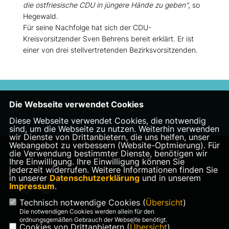
die ostfriesische CDU in jüngere Hände zu geben"
, so
Hegewald.
Für seine Nachfolge hat sich der CDU-
Kreisvorsitzender Sven Behrens bereit erklärt. Er ist
einer von drei stellvertretenden Bezirksvorsitzenden.
17.10.2018, 19:18 Uhr
Die Webseite verwendet Cookies
Diese Webseite verwendet Cookies, die notwendig
sind, um die Webseite zu nutzen. Weiterhin verwenden
wir Dienste von Drittanbietern, die uns helfen, unser
Webangebot zu verbessern (Website-Optmierung). Für
die Verwendung bestimmter Dienste, benötigen wir
Homepage des CDU Kreisverbandes Aurich
Ihre Einwilligung. Ihre Einwilligung können Sie
jederzeit widerrufen. Weitere Informationen finden Sie
in unserer
Datenschutzerklärung
und in unserem
Impressum
.
Technisch notwendige Cookies (
Übersicht
)
Die notwendigen Cookies werden allein für den
ordnungsgemäßen Gebrauch der Webseite benötigt.
Cookies von Drittanbietern (
Übersicht
)