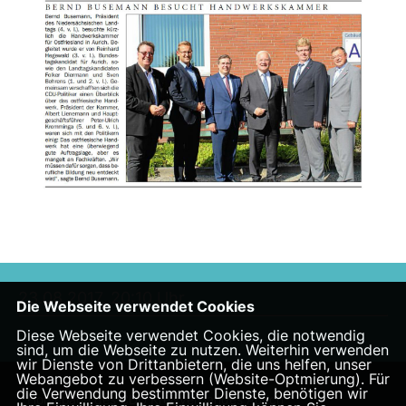
23.08.2017, 20:10 Uhr
Die Webseite verwendet Cookies
Diese Webseite verwendet Cookies, die notwendig
sind, um die Webseite zu nutzen. Weiterhin verwenden
wir Dienste von Drittanbietern, die uns helfen, unser
Webangebot zu verbessern (Website-Optmierung). Für
die Verwendung bestimmter Dienste, benötigen wir
Homepage des CDU Kreisverbandes Aurich